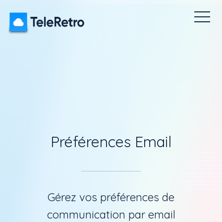
es Pulse
Icebreakers
Tarification
Tableau de bord
Préférences Email
Gérez vos préférences de
communication par email