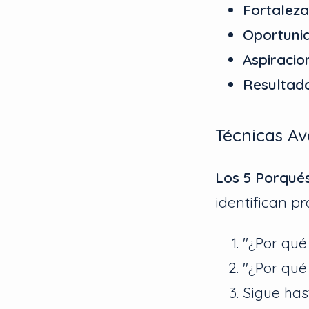
Fortaleza
Oportuni
Aspiracio
Resultad
Técnicas A
Los 5 Porqués
identifican p
"¿Por qué
"¿Por qué
Sigue has