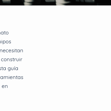
mato
uipos
 necesitan
construir
sta guía
rramientas
s en