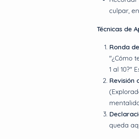
culpar, e
Técnicas de A
Ronda de
"¿Cómo te
1 al 10?"
Revisión 
(Explorad
mentalida
Declaraci
queda aqu