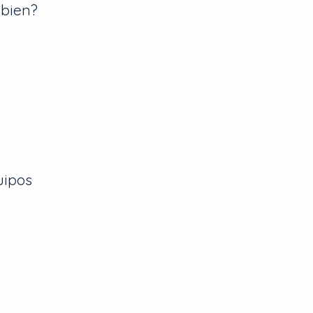
 bien?
uipos