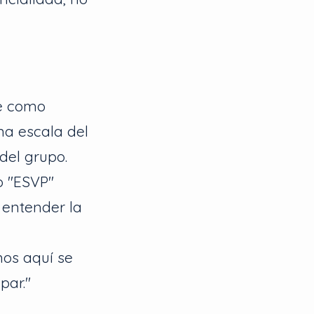
le como
na escala del
del grupo.
io "ESVP"
 entender la
mos aquí se
par."