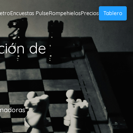
etro
Encuestas Pulse
Rompehielos
Precios
Tablero
ción de
rmadoras