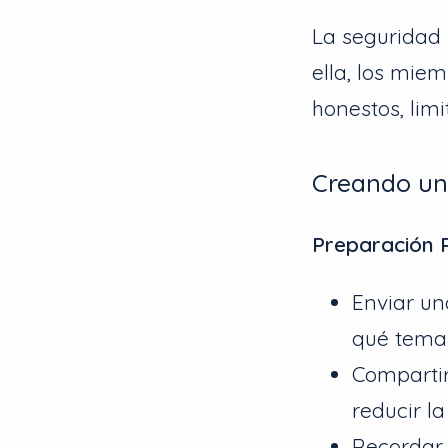
La seguridad p
ella, los mie
honestos, limi
Creando un
Preparación P
Enviar un
qué temas
Compartir
reducir l
Recordar 