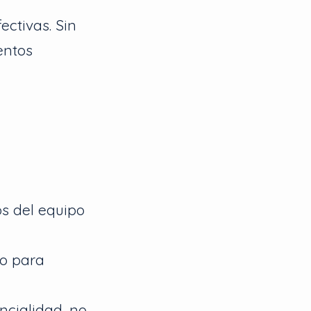
ectivas. Sin
entos
s del equipo
do para
ncialidad, no