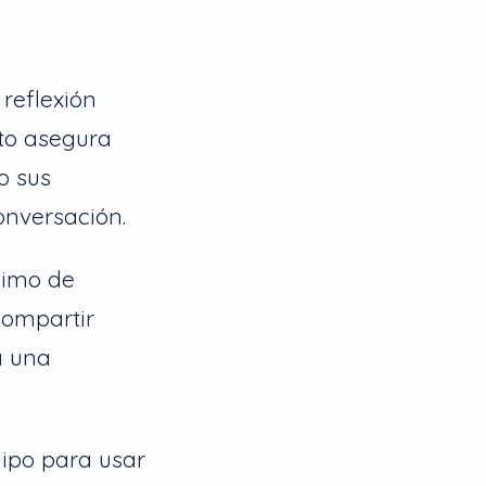
reflexión
sto asegura
o sus
onversación.
nimo de
compartir
a una
ipo para usar