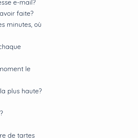
esse e-mail?
avoir faite?
es minutes, où
 chaque
e moment le
la plus haute?
A?
re de tartes