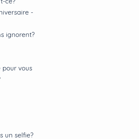
it-ce?
iversaire -
ns ignorent?
e pour vous
?
s un selfie?