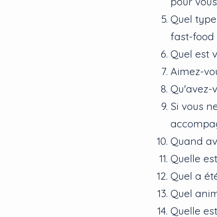
pour vous
Quel type
fast-food
Quel est v
Aimez-vou
Qu'avez-v
Si vous n
accompagn
Quand ave
Quelle es
Quel a été
Quel anim
Quelle est