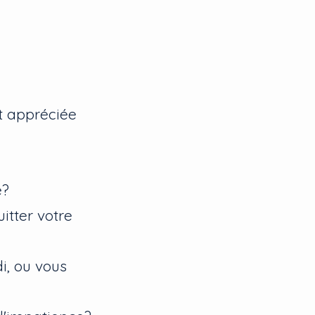
t appréciée
e?
itter votre
di, ou vous