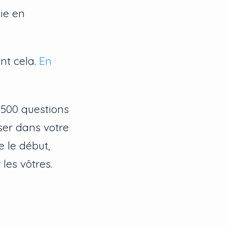
gie en
nt cela.
En
 500 questions
ser dans votre
e le début,
es vôtres.