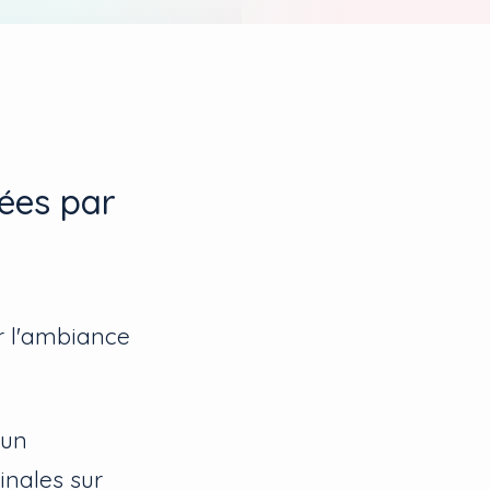
rées par
r l'ambiance
 un
inales sur