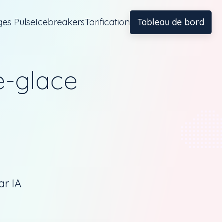
es Pulse
Icebreakers
Tarification
Tableau de bord
e-glace
ar IA