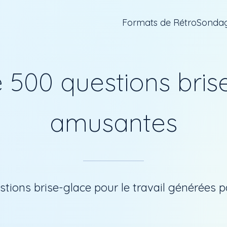
Formats de Rétro
Sondag
e 500 questions bris
amusantes
tions brise-glace pour le travail générées p