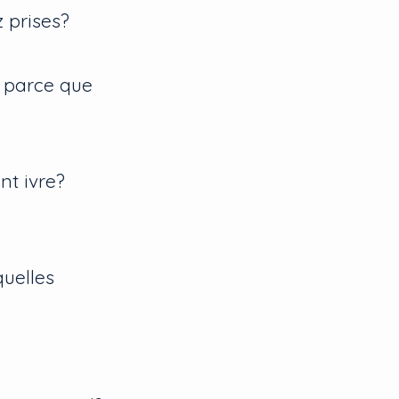
 prises?
e parce que
nt ivre?
uelles