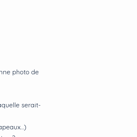
enne photo de
aquelle serait-
hapeaux…)