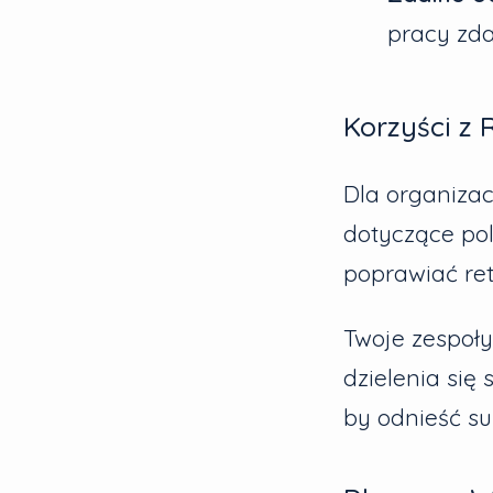
pracy zda
Korzyści z
Dla organiza
dotyczące pol
poprawiać re
Twoje zespoł
dzielenia się
by odnieść s