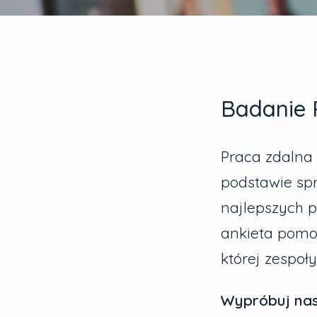
Badanie 
Praca zdalna
podstawie sp
najlepszych pr
ankieta pomoż
której zespoł
Wypróbuj nas