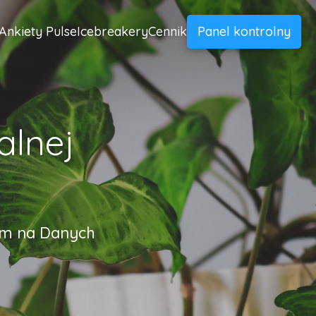
Ankiety Pulse
Icebreakery
Cennik
Panel kontrolny
alnej
ym na Danych