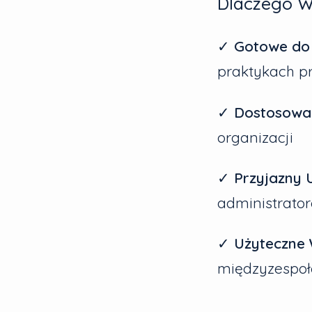
Dlaczego W
✓
Gotowe do 
praktykach p
✓
Dostosowal
organizacji
✓
Przyjazny 
administrator
✓
Użyteczne 
międzyzespo