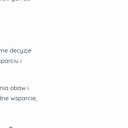
me decyzje
parciu i
nia obaw i
dne wsparcie,