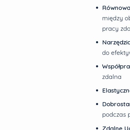
Równowag
między o
pracy zda
Narzędzi
do efekty
Współpra
zdalna
Elastyczn
Dobrosta
podczas p
Zdalne U