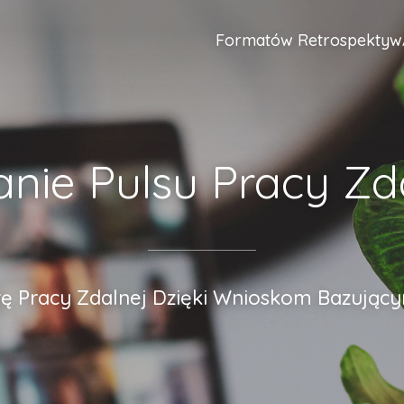
Formatów Retrospektyw
nie Pulsu Pracy Zd
rę Pracy Zdalnej Dzięki Wnioskom Bazując