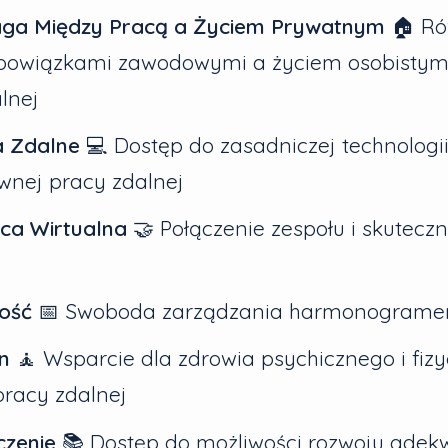
a Między Pracą a Życiem Prywatnym
🏠 R
bowiązkami zawodowymi a życiem osobistym 
lnej
a Zdalne
💻 Dostęp do zasadniczej technologi
wnej pracy zdalnej
ca Wirtualna
🤝 Połączenie zespołu i skutecz
ość
📅 Swoboda zarządzania harmonograme
n
🧘 Wsparcie dla zdrowia psychicznego i fiz
racy zdalnej
czenie
📚 Dostęp do możliwości rozwoju adek