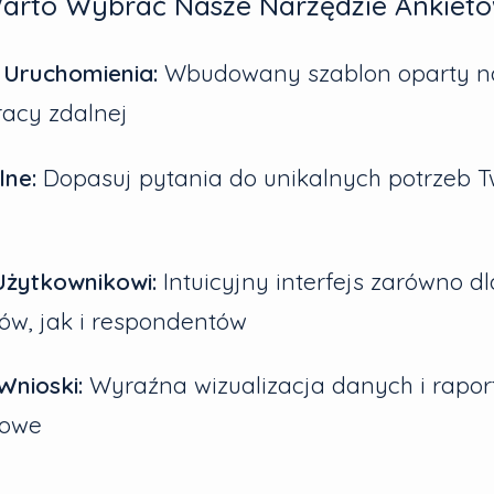
arto Wybrać Nasze Narzędzie Ankiet
Uruchomienia:
Wbudowany szablon oparty na
racy zdalnej
ne:
Dopasuj pytania do unikalnych potrzeb T
Użytkownikowi:
Intuicyjny interfejs zarówno dl
ów, jak i respondentów
Wnioski:
Wyraźna wizualizacja danych i rapor
łowe