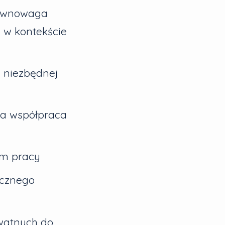
ównowaga
w kontekście
i niezbędnej
na współpraca
m pracy
ycznego
watnych do