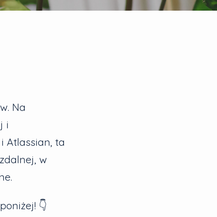
w. Na
 i
 Atlassian, ta
zdalnej, w
ne.
poniżej! 👇