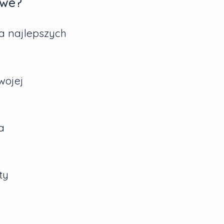
owe?
 najlepszych
wojej
a
ty