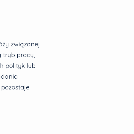
óży związanej
 tryb pracy,
 polityk lub
adania
 pozostaje