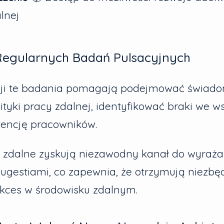
lnej
 Regularnych Badań Pulsacyjnych
cji te badania pomagają podejmować świado
ityki pracy zdalnej, identyfikować braki we ws
tencję pracowników.
y zdalne zyskują niezawodny kanał do wyraża
 sugestiami, co zapewnia, że otrzymują niezbę
ukces w środowisku zdalnym.