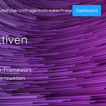
ate
Pulse-Umfragen
Icebreaker
Preise
Dashboard
ktiven
Fe-Framework-
mensweiten