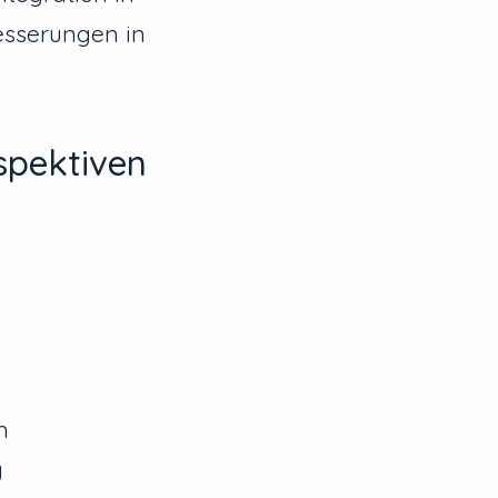
esserungen in
spektiven
n
g