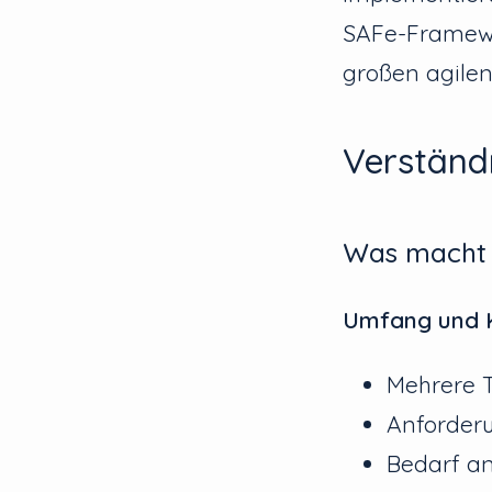
SAFe-Framewo
großen agilen
Verständn
Was macht 
Umfang und 
Mehrere 
Anforderu
Bedarf an