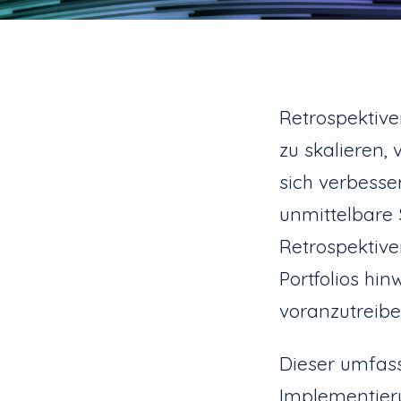
Retrospektiv
zu skalieren,
sich verbess
unmittelbare 
Retrospektiv
Portfolios hi
voranzutreibe
Dieser umfass
Implementieru