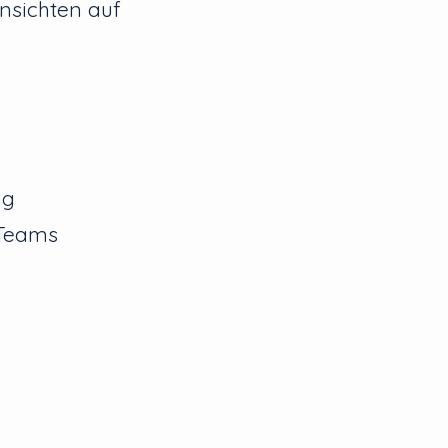
insichten auf
ng
 Teams