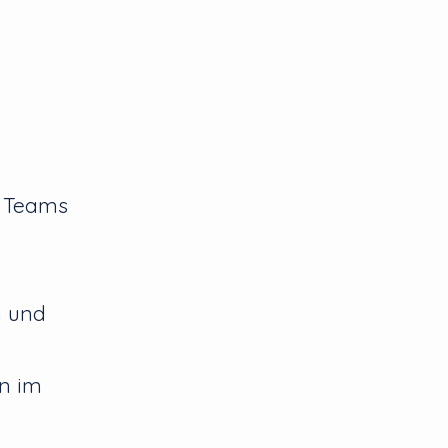
n Teams
n und
n im