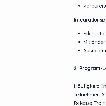
Vorbereit
Integrations
Erkenntn
Mit ander
Ausrichtu
2. Program-Le
Häufigkeit
: E
Teilnehmer
: 
Release Trai