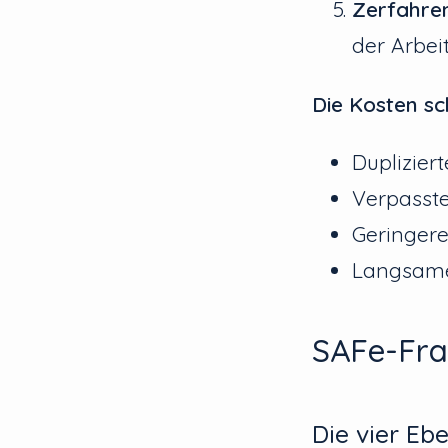
Zerfahre
der Arbe
Die Kosten sc
Duplizie
Verpasste
Geringer
Langsame
SAFe-Fra
Die vier Eb