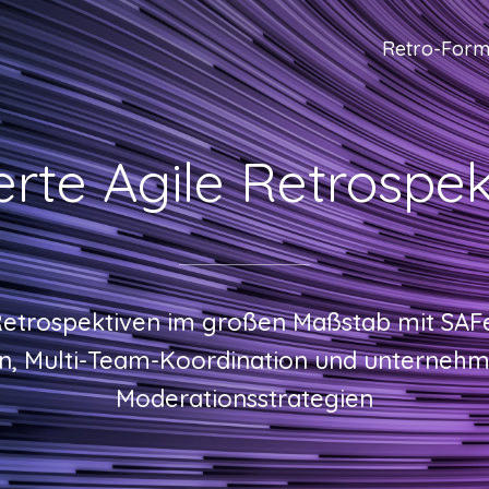
Retro-Form
erte Agile Retrospe
 Retrospektiven im großen Maßstab mit SA
on, Multi-Team-Koordination und unterneh
Moderationsstrategien