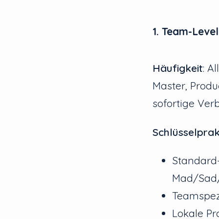
1. Team-Leve
Häufigkeit
: A
Master, Prod
sofortige Ve
Schlüsselprak
Standard-
Mad/Sad/
Teamspezi
Lokale P