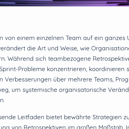
en von einem einzelnen Team auf ein ganze
 verändert die Art und Weise, wie Organisatio
ern. Während sich teambezogene Retrospektiv
Sprint-Probleme konzentrieren, koordinieren sk
en Verbesserungen über mehrere Teams, Pr
nweg, um systemische organisatorische Verän
n.
ende Leitfaden bietet bewährte Strategien z
ng von Retrospektiven im großen Maßstab, In