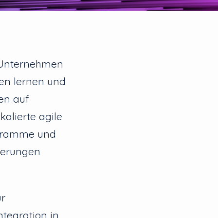
s Unternehmen
nen lernen und
en auf
alierte agile
ogramme und
derungen
ur
tegration in