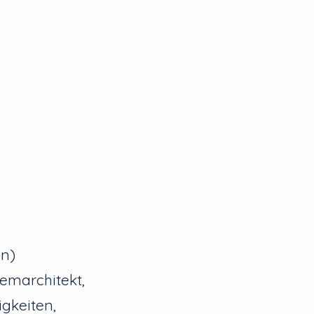
en)
emarchitekt,
gkeiten,