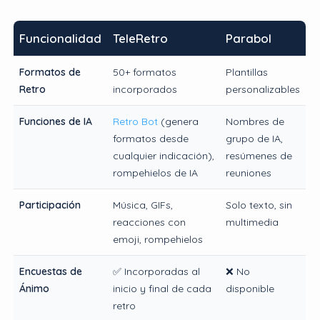
Funcionalidad
TeleRetro
Parabol
Formatos de
50+ formatos
Plantillas
Retro
incorporados
personalizables
Funciones de IA
Retro Bot
(genera
Nombres de
formatos desde
grupo de IA,
cualquier indicación),
resúmenes de
rompehielos de IA
reuniones
Participación
Música, GIFs,
Solo texto, sin
reacciones con
multimedia
emoji, rompehielos
Encuestas de
✅ Incorporadas al
❌ No
Ánimo
inicio y final de cada
disponible
retro