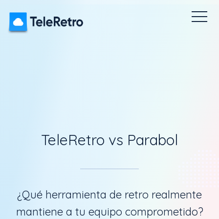
etro
Encuestas Pulse
Rompehielos
Precios
Tablero
TeleRetro vs Parabol
¿Qué herramienta de retro realmente
mantiene a tu equipo comprometido?