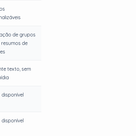
os
alizáveis
ção de grupos
, resumos de
ões
te texto, sem
ídia
 disponível
 disponível