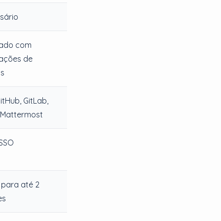
sário
rado com
rações de
as
GitHub, GitLab,
, Mattermost
 SSO
 para até 2
es