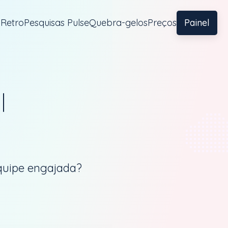
 Retro
Pesquisas Pulse
Quebra-gelos
Preços
Painel
l
quipe engajada?