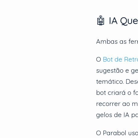
🤖 IA Qu
Ambas as fer
O
Bot de Retr
sugestão e g
temático. Des
bot criará o 
recorrer ao 
gelos de IA p
O Parabol us