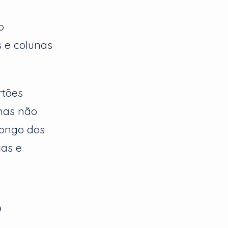
o
 e colunas
rtões
 mas não
longo dos
cas e
o