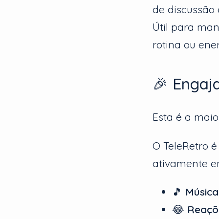
de discussão 
Útil para ma
rotina ou en
🎉 Engaj
Esta é a maio
O TeleRetro 
ativamente en
🎵
Música
😂
Reaçõ