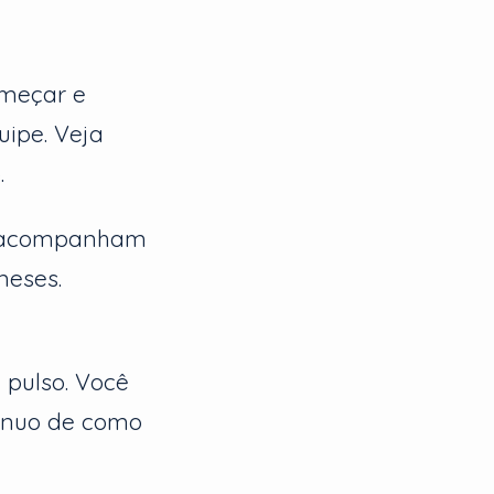
omeçar e
uipe. Veja
.
ue acompanham
meses.
 pulso. Você
ínuo de como