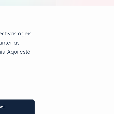
ctivas ágeis.
anter as
s. Aqui está
ol