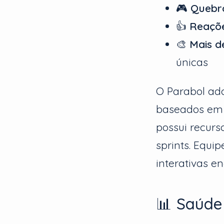
🎮
Quebr
👍
Reaçõe
🎨
Mais d
únicas
O Parabol ad
baseados em t
possui recurs
sprints. Equi
interativas e
📊 Saúde