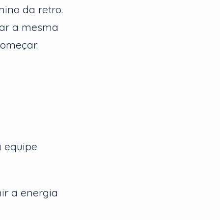
ino da retro.
brar a mesma
começar.
a equipe
ir a energia