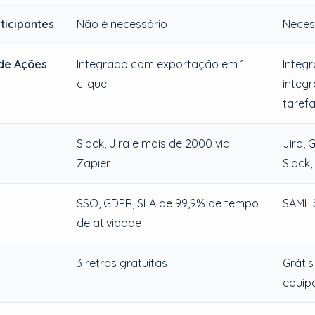
ticipantes
Não é necessário
Neces
de Ações
Integrado com exportação em 1
Integ
clique
integ
taref
Slack, Jira e mais de 2000 via
Jira, 
Zapier
Slack
SSO, GDPR, SLA de 99,9% de tempo
SAML
de atividade
3 retros gratuitas
Grátis
equip