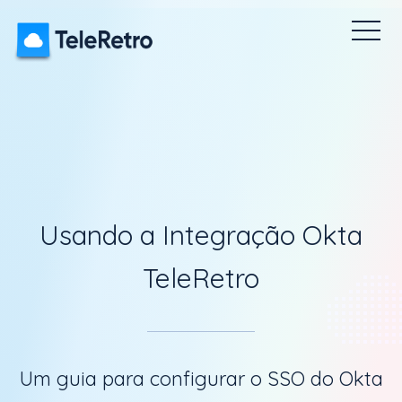
Retro
Pesquisas Pulse
Quebra-gelos
Preços
Painel
Usando a Integração Okta
TeleRetro
Um guia para configurar o SSO do Okta