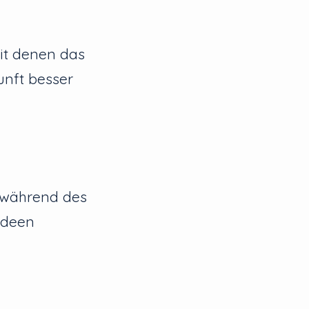
it denen das
unft besser
s während des
Ideen