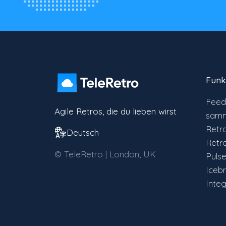
Funk
Feed
Agile Retros, die du lieben wirst
samm
Retr
Deutsch
Retr
© TeleRetro | London, UK
Puls
Iceb
Inte