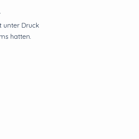
r
t unter Druck
ams hatten.