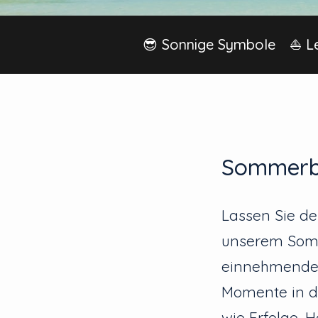
😎 Sonnige Symbole
⛵ Le
Sommerbr
Lassen Sie de
unserem Somme
einnehmende R
Momente in d
wie Erfolge,