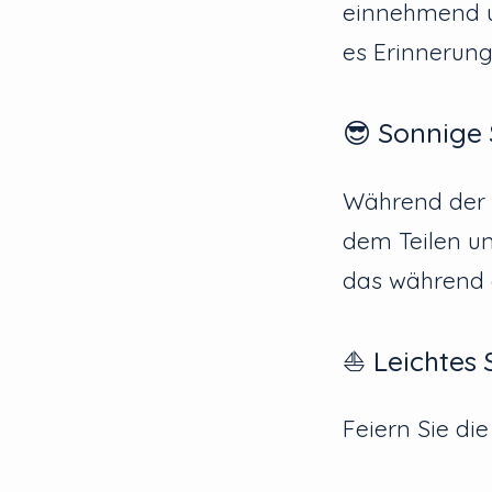
einnehmend u
es Erinnerung
😎 Sonnige
Während der R
dem Teilen un
das während 
⛵ Leichtes 
Feiern Sie di