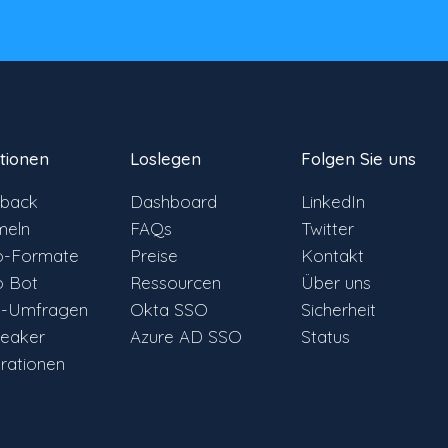
tionen
Loslegen
Folgen Sie uns
back
Dashboard
LinkedIn
eln
FAQs
Twitter
o-Formate
Preise
Kontakt
o Bot
Ressourcen
Über uns
e-Umfragen
Okta SSO
Sicherheit
reaker
Azure AD SSO
Status
grationen