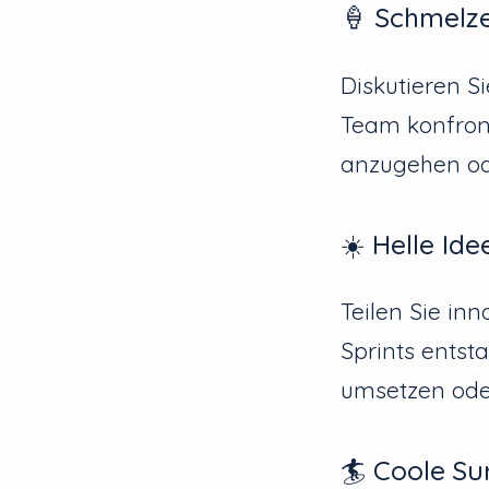
🍦 Schmel
Diskutieren S
Team konfront
anzugehen od
☀️ Helle Ide
Teilen Sie in
Sprints entst
umsetzen ode
🏄 Coole Su