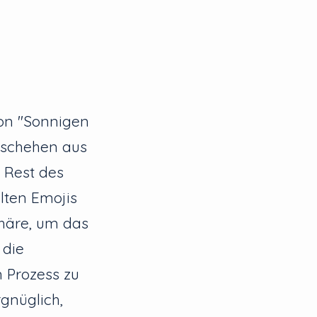
von "Sonnigen
geschehen aus
 Rest des
lten Emojis
phäre, um das
 die
n Prozess zu
gnüglich,