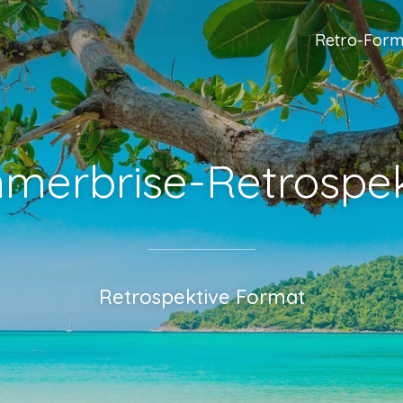
Retro-Form
merbrise-Retrospek
Retrospektive Format