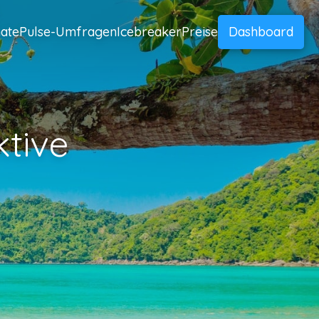
ate
Pulse-Umfragen
Icebreaker
Preise
Dashboard
tive