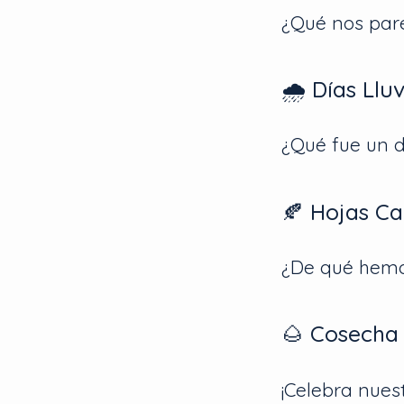
¿Qué nos pare
🌧️ Días Llu
¿Qué fue un 
🍂 Hojas C
¿De qué hemos
🌰 Cosecha
¡Celebra nuest