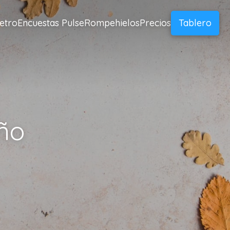
etro
Encuestas Pulse
Rompehielos
Precios
Tablero
ño