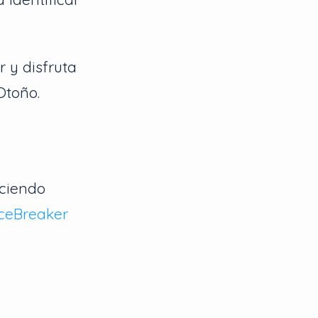
 y disfruta
Otoño.
uciendo
IceBreaker