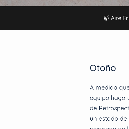
🍃 Aire F
Otoño
A medida que
equipo haga u
de Retrospect
un estado de 
inspirado en 