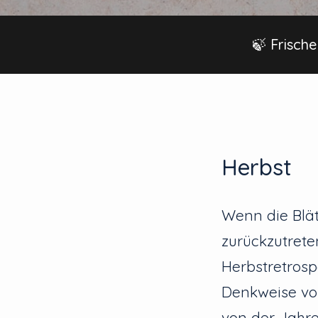
🍃 Frische
Herbst
Wenn die Blätt
zurückzutrete
Herbstretrospe
Denkweise von
von der Jahre