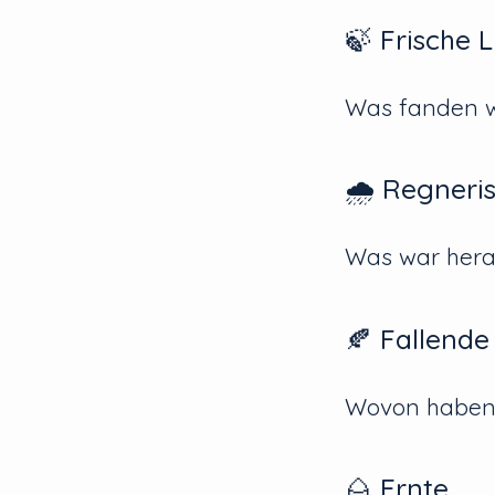
🍃 Frische L
Was fanden w
🌧️ Regneri
Was war herau
🍂 Fallende
Wovon haben w
🌰 Ernte