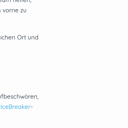
h vorne zu
lichen Ort und
ufbeschwören,
r
IceBreaker
-