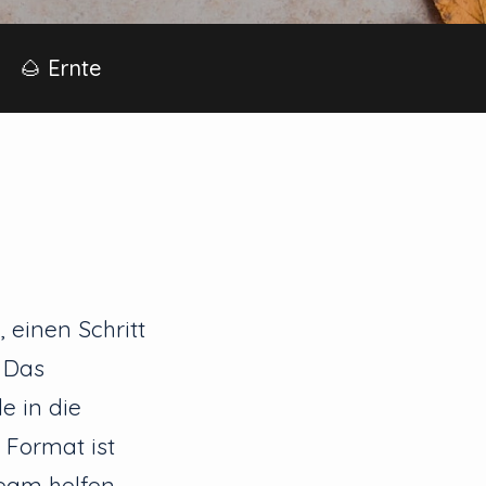
🌰 Ernte
, einen Schritt
. Das
e in die
 Format ist
eam helfen,