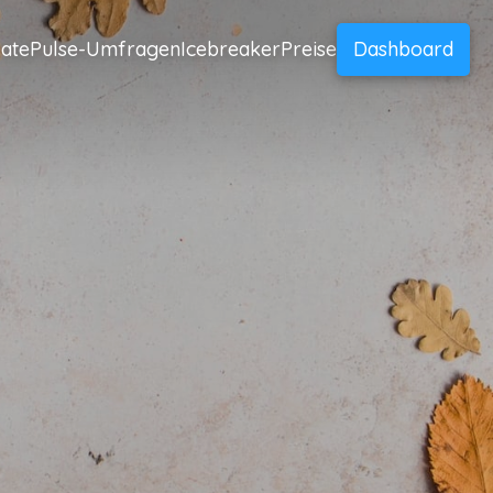
ate
Pulse-Umfragen
Icebreaker
Preise
Dashboard
e