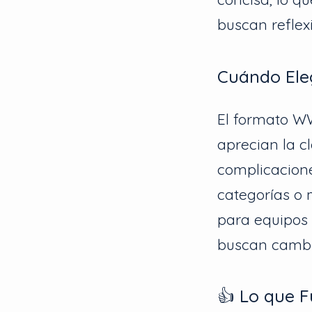
buscan reflex
Cuándo El
El formato W
aprecian la cl
complicacione
categorías o 
para equipos 
buscan cambi
👍 Lo que 