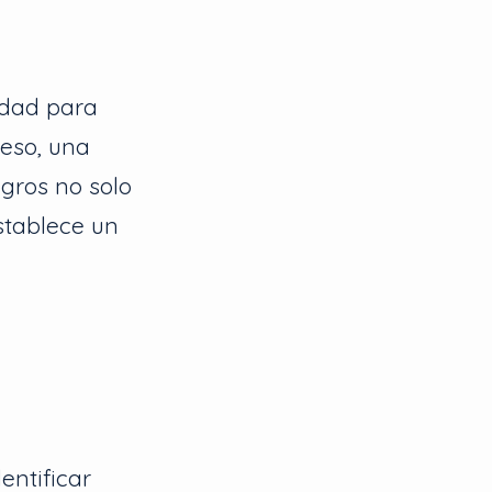
idad para
ceso, una
ogros no solo
stablece un
entificar