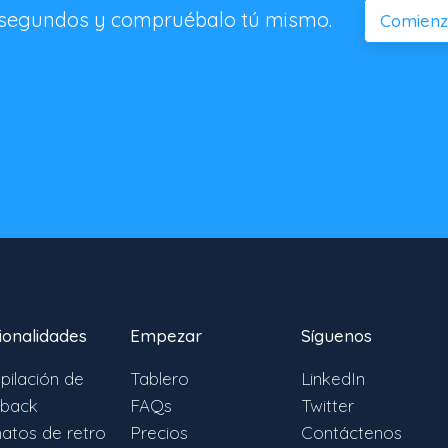
 segundos y compruébalo tú mismo.
Comienza
ionalidades
Empezar
Síguenos
pilación de
Tablero
LinkedIn
back
FAQs
Twitter
atos de retro
Precios
Contáctenos