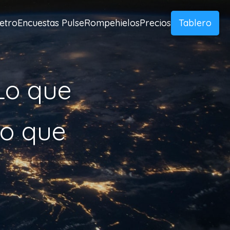
etro
Encuestas Pulse
Rompehielos
Precios
Tablero
Lo que
Lo que