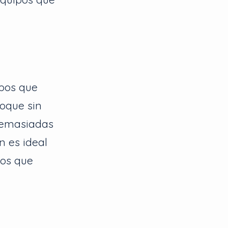
pos que
foque sin
 demasiadas
n es ideal
los que