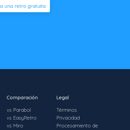
 una retro gratuita
Comparación
Legal
vs Parabol
Términos
vs EasyRetro
Privacidad
vs Miro
Procesamiento de