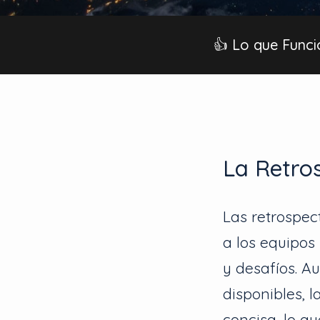
👍 Lo que Func
La Retr
Las retrospec
a los equipos
y desafíos. A
disponibles, 
concisa, lo q