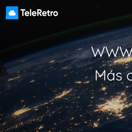
WWW: 
Más o