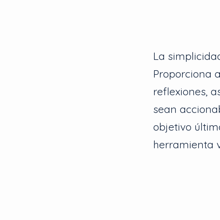
La simplicida
Proporciona a
reflexiones,
sean accionab
objetivo últi
herramienta v