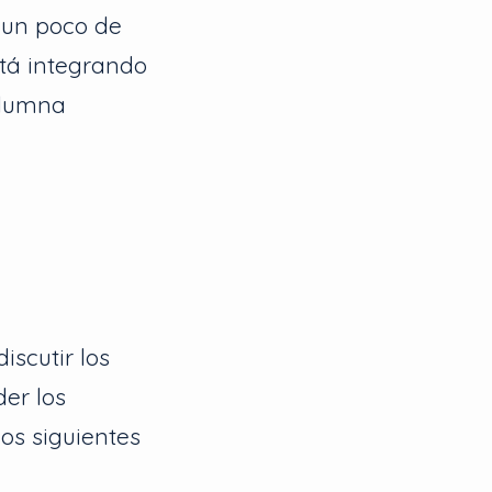
 un poco de
tá integrando
columna
iscutir los
der los
os siguientes