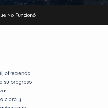
que No Funcionó
l, ofreciendo
e su progreso
vas
a clara y
equipos que