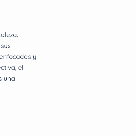
aleza.
 sus
 enfocadas y
tiva, el
s una