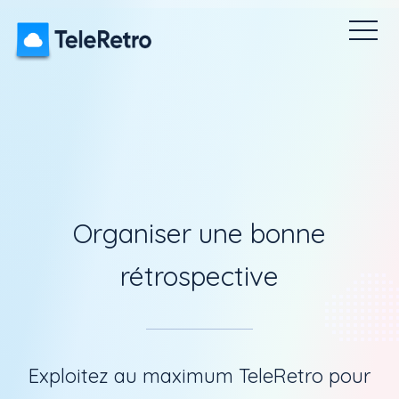
es Pulse
Icebreakers
Tarification
Tableau de bord
Organiser une bonne
rétrospective
Exploitez au maximum TeleRetro pour