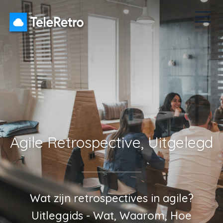
ten
Pulse-enquêtes
Icebreakers
Prijzen
Dashboard
Agile Retrospective, Uitgelegd
Wat zijn retrospectives in agile?
Uitleggids - Wat, Waarom, Hoe