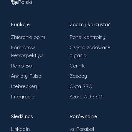
Polski
Funkcje
Zacznij korzystać
Zbieranie opinii
Panel kontrolny
Formatów
Często zadawane
Retrospektyw
pytania
Retro Bot
Cennik
Ankiety Pulse
Zasoby
Icebreakery
Okta SSO
Integracje
Azure AD SSO
Śledź nas
Porównanie
LinkedIn
vs Parabol