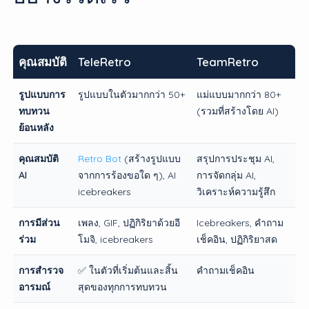
คุณสมบัติ
TeleRetro
TeamRetro
รูปแบบการ
รูปแบบในตัวมากกว่า 50+
แม่แบบมากกว่า 80+
ทบทวน
(รวมที่สร้างโดย AI)
ย้อนหลัง
คุณสมบัติ
Retro Bot
(สร้างรูปแบบ
สรุปการประชุม AI,
AI
จากการร้องขอใด ๆ), AI
การจัดกลุ่ม AI,
icebreakers
วิเคราะห์ความรู้สึก
การมีส่วน
เพลง, GIF, ปฏิกิริยาด้วยอี
Icebreakers, คำถาม
ร่วม
โมจิ, icebreakers
เช็คอิน, ปฏิกิริยาสด
การสำรวจ
✅ ในตัวที่เริ่มต้นและสิ้น
คำถามเช็คอิน
อารมณ์
สุดของทุกการทบทวน