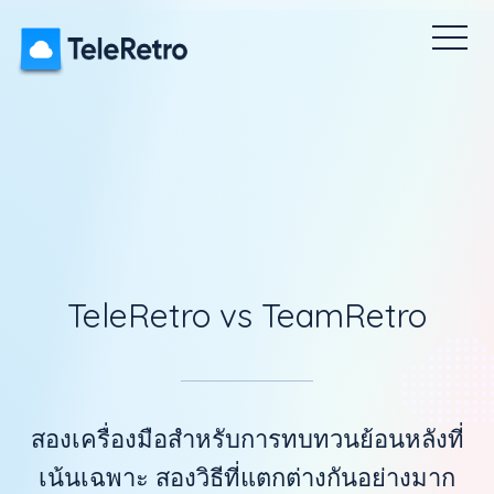
อนหลัง
แบบสำรวจ Pulse
ละลายเคล็ด
ราคา
แดชบอร์ด
TeleRetro vs TeamRetro
สองเครื่องมือสำหรับการทบทวนย้อนหลังที่
เน้นเฉพาะ สองวิธีที่แตกต่างกันอย่างมาก