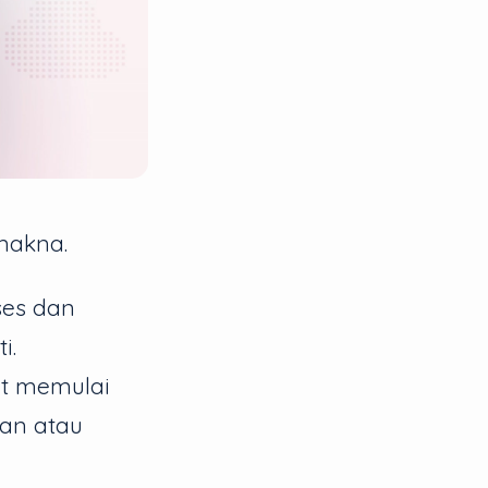
makna.
ses dan
i.
t memulai
ran atau