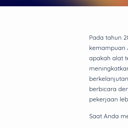
Pada tahun 20
kemampuan AI
apakah alat t
meningkatkan
berkelanjutan
berbicara de
pekerjaan leb
Saat Anda men