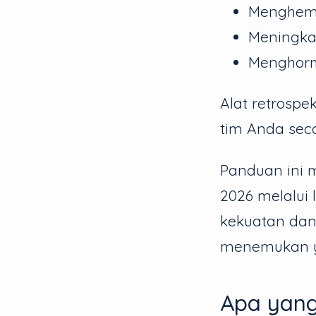
Menghema
Meningka
Menghorma
Alat retrospe
tim Anda seca
Panduan ini m
2026 melalui 
kekuatan dan
menemukan ya
Apa yang