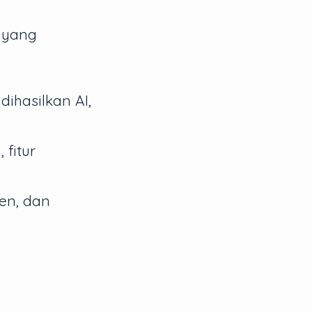
a yang
ihasilkan AI,
fitur
ren, dan