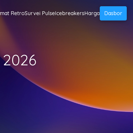
mat Retro
Survei Pulse
Icebreakers
Harga
Dasbor
k 2026