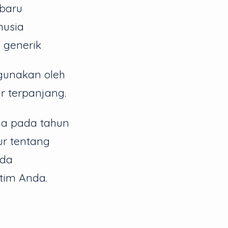
 baru
usia
 generik
igunakan oleh
r terpanjang.
dia pada tahun
ur tentang
nda
tim Anda.