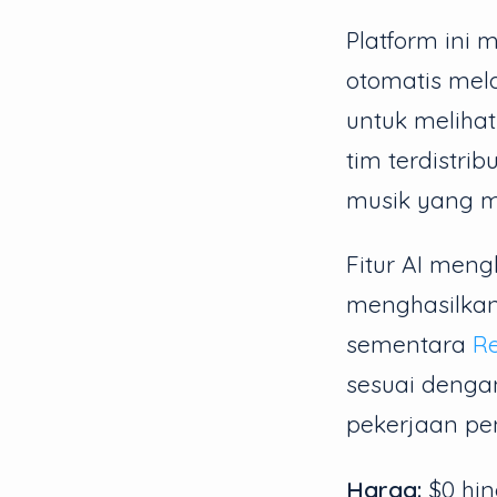
Platform ini
otomatis mel
untuk meliha
tim terdistrib
musik yang me
Fitur AI men
menghasilkan
sementara
Re
sesuai dengan
pekerjaan pen
Harga:
$0 hin