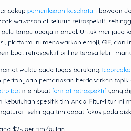
 mencakup
pemeriksaan kesehatan
bawaan da
acak wawasan di seluruh retrospektif, sehin
t pola tanpa upaya manual. Untuk menjaga ke
usi, platform ini menawarkan emoji, GIF, dan i
mbuat retrospektif online terasa lebih manu
ghemat waktu pada tugas berulang:
Icebreake
 pertanyaan pemanasan berdasarkan topik 
tro Bot
membuat
format retrospektif
yang dip
 kebutuhan spesifik tim Anda. Fitur-fitur ini
gaturan sehingga tim dapat fokus pada diskus
gga $28 per tim/bulan