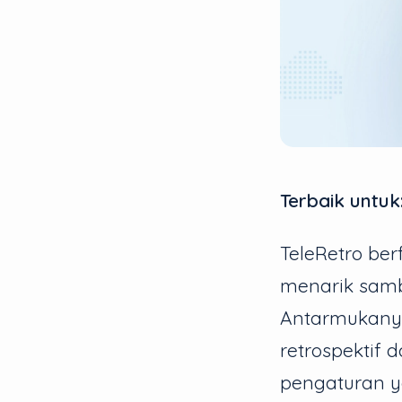
Terbaik untuk
TeleRetro be
menarik samb
Antarmukanya
retrospektif 
pengaturan y