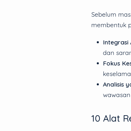
Sebelum masuk
membentuk pe
Integrasi 
dan sara
Fokus Ke
keselamat
Analisis 
wawasan 
10 Alat R