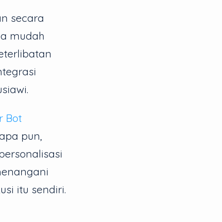
n secara
gga mudah
terlibatan
ntegrasi
siawi.
r Bot
apa pun,
ersonalisasi
 menangani
i itu sendiri.