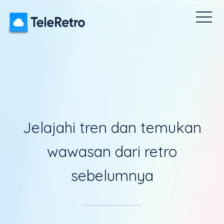
mat Retro
Survei Pulse
Icebreakers
Harga
Dasbor
Jelajahi tren dan temukan
wawasan dari retro
sebelumnya