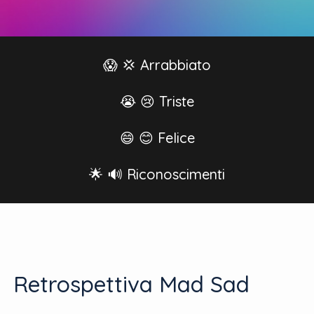
😱 💢 Arrabbiato
😭 😢 Triste
😄 😊 Felice
🌟 🔊 Riconoscimenti
Retrospettiva Mad Sad