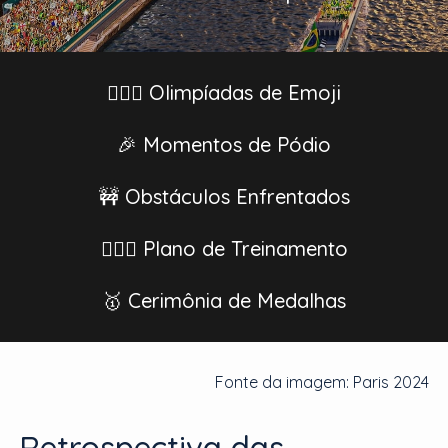
🏊🏽‍♀️ Olimpíadas de Emoji
🎉 Momentos de Pódio
🚧 Obstáculos Enfrentados
🏃🏻‍♀️ Plano de Treinamento
🥇 Cerimônia de Medalhas
Fonte da imagem: Paris 2024
Retrospectiva das