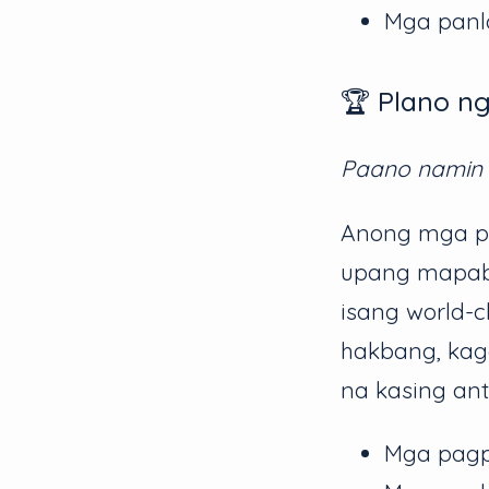
Mga panl
🏆 Plano n
Paano namin
Anong mga pa
upang mapabu
isang world-
hakbang, kag
na kasing ant
Mga pagp