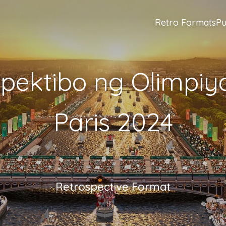
Retro Formats
Pu
spektibo ng Olimpiy
Paris 2024
Retrospective Format