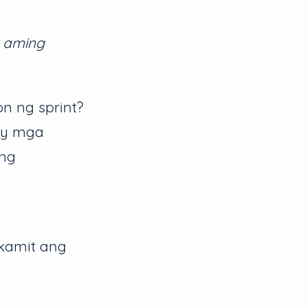
 aming
 ng sprint?
ay mga
 ng
kamit ang