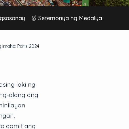
Pagsasanay
🥇 Seremonya ng Medalya
 imahe: Paris 2024
asing laki ng
ang-alang ang
ninilayan
ungan,
to gamit ang