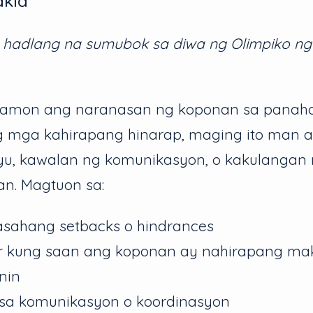
akid
hadlang na sumubok sa diwa ng Olimpiko ng
amon ang naranasan ng koponan sa panahon
g mga kahirapang hinarap, maging ito man 
isyu, kawalan ng komunikasyon, o kakulangan
n. Magtuon sa:
asahang setbacks o hindrances
r kung saan ang koponan ay nahirapang ma
nin
 sa komunikasyon o koordinasyon