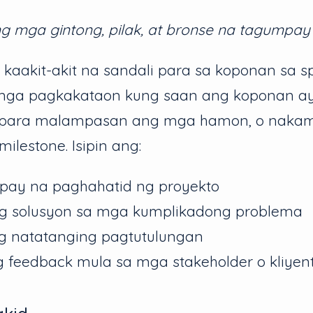
g mga gintong, pilak, at bronse na tagumpay
aakit-akit na sandali para sa koponan sa spr
mga pagkakataon kung saan ang koponan a
 para malampasan ang mga hamon, o nakam
lestone. Isipin ang:
ay na paghahatid ng proyekto
ng solusyon sa mga kumplikadong problema
ng natatanging pagtutulungan
g feedback mula sa mga stakeholder o kliyen