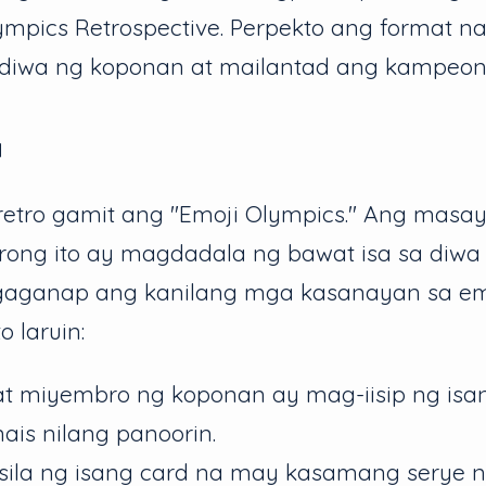
ympics Retrospective. Perpekto ang format na
diwa ng koponan at mailantad ang kampeon 
a
retro gamit ang "Emoji Olympics." Ang masay
arong ito ay magdadala ng bawat isa sa diwa
aganap ang kanilang mga kasanayan sa emoj
o laruin:
t miyembro ng koponan ay mag-iisip ng isa
nais nilang panoorin.
ila ng isang card na may kasamang serye 