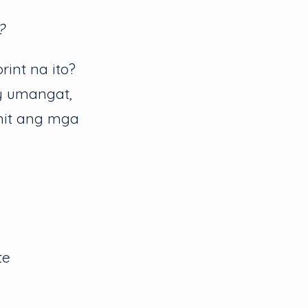
?
int na ito?
y umangat,
it ang mga
te