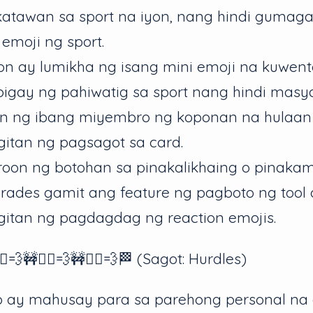
atawan sa sport na iyon, nang hindi gumaga
moji ng sport.
n ay lumikha ng isang mini emoji na kuwent
igay ng pahiwatig sa sport nang hindi masy
n ng ibang miyembro ng koponan na hulaan 
tan ng pagsagot sa card.
oon ng botohan sa pinakalikhaing o pinak
rades gamit ang feature ng pagboto ng tool 
tan ng pagdagdag ng reaction emojis.
️💨🚧🏃‍♀️💨🚧🏃‍♀️💨🏁 (Sagot: Hurdles)
to ay mahusay para sa parehong personal na