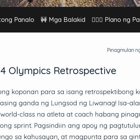
ong Panalo
🚧 Mga Balakid
🏃🏻‍♀️ Plano ng 
Pinagmulan ng
24 Olympics Retrospective
ong koponan para sa isang retrospektibong k
kasing ganda ng Lungsod ng Liwanag! Isa-al
world-class na atleta at coach habang pinag
ong sprint. Pagsindiin ang apoy ng pagtutul
ngo sa kahusayan, at magpunta para sa gin