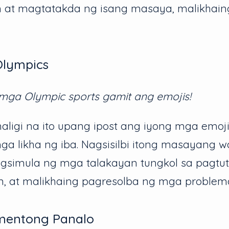
at magtatakda ng isang masaya, malikhain
i Olympics
ga Olympic sports gamit ang emojis!
aligi na ito upang ipost ang iyong mga emoj
a likha ng iba. Nagsisilbi itong masayang 
simula ng mga talakayan tungkol sa pagtut
, at malikhaing pagresolba ng mga problem
mentong Panalo