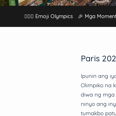
🏊🏽‍♀️ Emoji Olympics
🎉 Mga Moment
Paris 20
Ipunin ang iy
Olimpiko na 
diwa ng mga 
ninyo ang iny
tumakbo patu