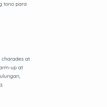
g tono para
i charades at
warm-up at
ulungan,
a.