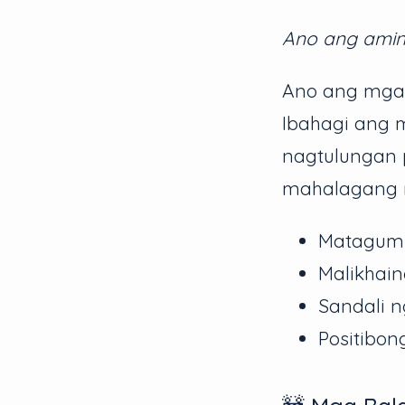
Ano ang amin
Ano ang mga k
Ibahagi ang 
nagtulungan
mahalagang mi
Matagump
Malikhai
Sandali 
Positibon