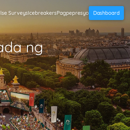
lse Surveys
Icebreakers
Pagpepresyo
Dashboard
ada ng