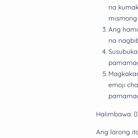
na kumak
mismong e
Ang hamo
na nagbib
Susubuka
pamamagi
Magkakar
emoji cha
pamamagi
Halimbawa: 🏃‍♀
Ang larong i