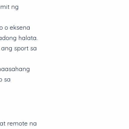
mit ng
o o eksena
adong halata.
ang sport sa
amaasahang
o sa
 at remote na