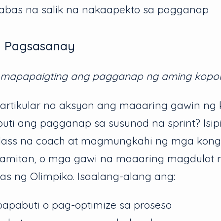
abas na salik na nakaapekto sa pagganap
g Pagsasanay
 mapapaigting ang pagganap ng aming kopo
rtikular na aksyon ang maaaring gawin ng
ti ang pagganap sa susunod na sprint? Isip
class na coach at magmungkahi ng mga kong
amitan, o mga gawi na maaaring magdulot
as ng Olimpiko. Isaalang-alang ang:
apabuti o pag-optimize sa proseso