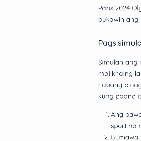
Paris 2024 Ol
pukawin ang 
Pagsisimul
Simulan ang 
malikhaing l
habang pinag
kung paano it
Ang bawa
sport na 
Gumawa s