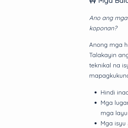
🚧 Mga Bal
Ano ang mga 
koponan?
Anong mga h
Talakayin an
teknikal na 
mapagkukuna
Hindi ina
Mga luga
mga layu
Mga isyu