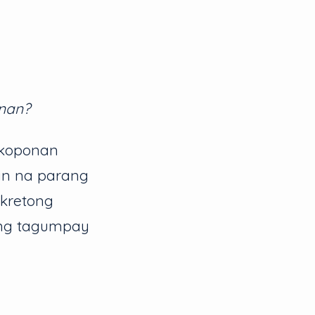
nan?
 koponan
in na parang
kretong
 ng tagumpay