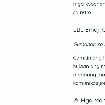
mga koponan 
sa retro.
🏊🏽‍♀️ Emoj
Gumanap sa m
Gamitin ang h
hulaan ang mg
maaaring mag
komunikasyon
🎉 Mga Mo