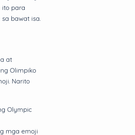
 ito para
sa bawat isa.
a at
 ng Olimpiko
i. Narito
ng Olympic
ng mga emoji