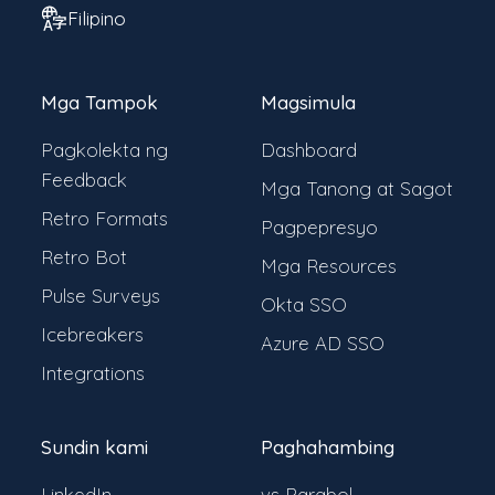
Filipino
Mga Tampok
Magsimula
Pagkolekta ng
Dashboard
Feedback
Mga Tanong at Sagot
Retro Formats
Pagpepresyo
Retro Bot
Mga Resources
Pulse Surveys
Okta SSO
Icebreakers
Azure AD SSO
Integrations
Sundin kami
Paghahambing
LinkedIn
vs Parabol