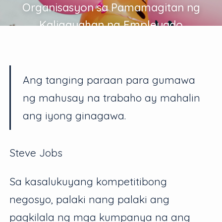
Organisasyon sa Pamamagitan ng
Kaligayahan ng Empleyado
Ang tanging paraan para gumawa
ng mahusay na trabaho ay mahalin
ang iyong ginagawa.
Steve Jobs
Sa kasalukuyang kompetitibong
negosyo, palaki nang palaki ang
pagkilala ng mga kumpanya na ang