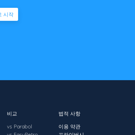
고 시작
비교
법적 사항
vs Parabol
이용 약관
vs EasyRetro
프라이버시