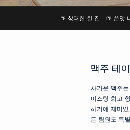
🍺 상쾌한 한 잔
🍺 쓴맛
맥주 테
차가운 맥주는 
이스팅 회고 
하기에 재미있고
든 팀원도 특