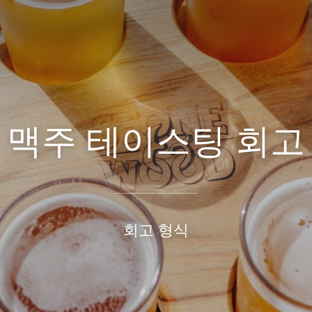
맥주 테이스팅 회고
회고 형식