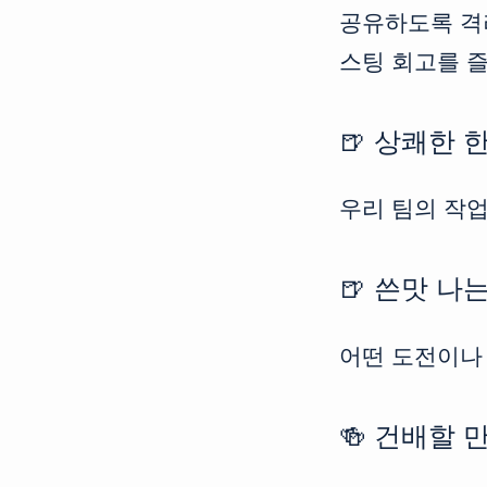
공유하도록 격
스팅 회고를 즐
🍺 상쾌한 
우리 팀의 작
🍺 쓴맛 나
어떤 도전이나
🍻 건배할 