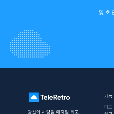
몇 초
기능
피드
당신이 사랑할 애자일 회고
회고