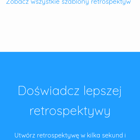
Zobacz wszystkie szablony retrospektyw
Doświadcz lepszej
retrospektywy
Utwórz retrospektywę w kilka sekund i