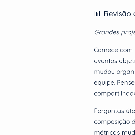
📊 Revisão
Grandes proj
Comece com fa
eventos objet
mudou organi
equipe. Pens
compartilhado
Perguntas úte
composição d
métricas mud