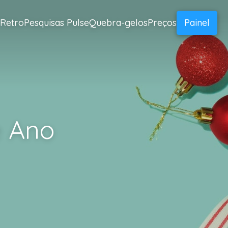
 Retro
Pesquisas Pulse
Quebra-gelos
Preços
Painel
e Ano