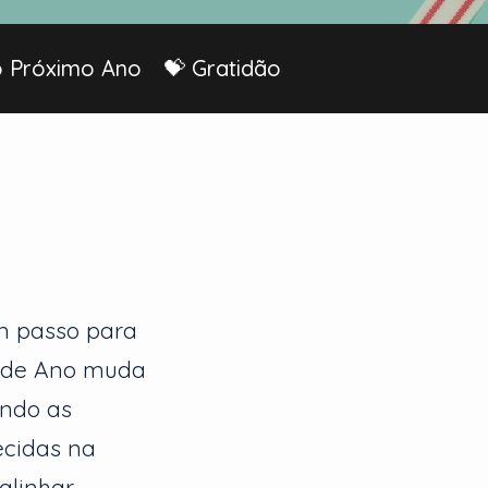
o Próximo Ano
💝 Gratidão
m passo para
im de Ano muda
ando as
ecidas na
alinhar