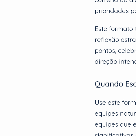
prioridades p
Este formato t
reflexão estr
pontos, celeb
direção inten
Quando Esc
Use este form
equipes natur
equipes que 
significativa