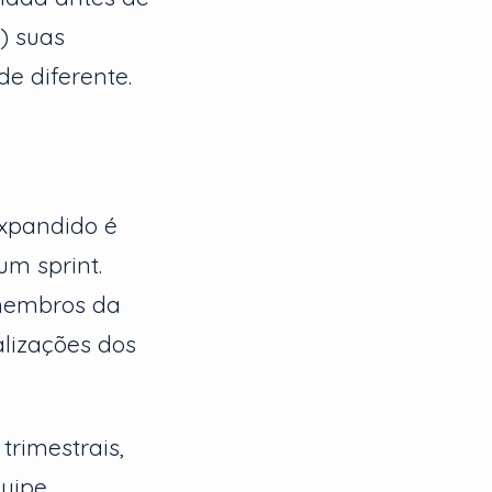
) suas
de diferente.
expandido é
um sprint.
 membros da
alizações dos
trimestrais,
uipe,