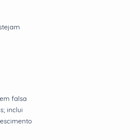
estejam
sem falsa
; inclui
rescimento