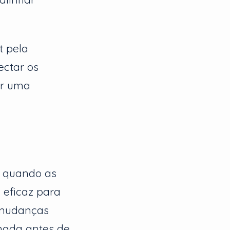
t pela
ectar os
ir uma
, quando as
 eficaz para
 mudanças
rnada antes de