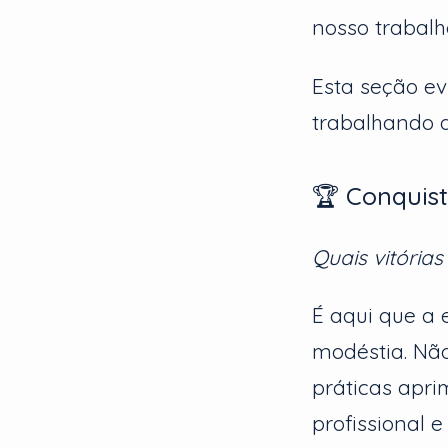
nosso trabalh
Esta seção ev
trabalhando a
🏆 Conquis
Quais vitória
É aqui que a 
modéstia. Não
práticas apr
profissional