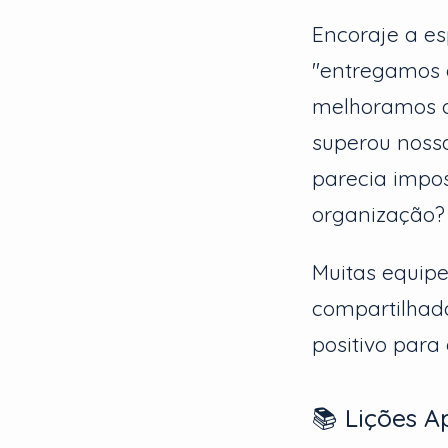
Encoraje a es
"entregamos 
melhoramos o 
superou noss
parecia impos
organização?
Muitas equipe
compartilhada
positivo para
📚 Lições A