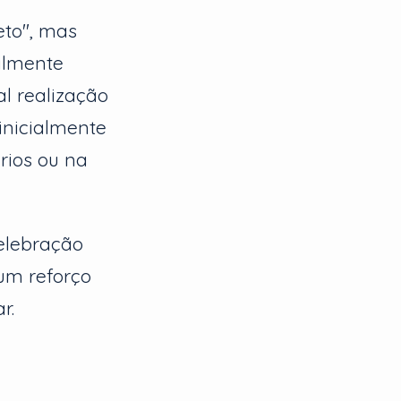
eto", mas
almente
l realização
inicialmente
rios ou na
celebração
um reforço
r.