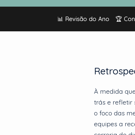
📊 Revisão do Ano
🏆 Con
Retrospe
À medida que
trás e reflet
o foco das me
equipes a re
correria do d