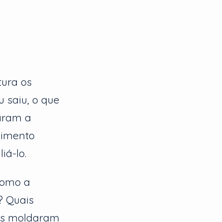
tura os
u saiu, o que
aram a
dimento
iá-lo.
Como a
? Quais
nas moldaram