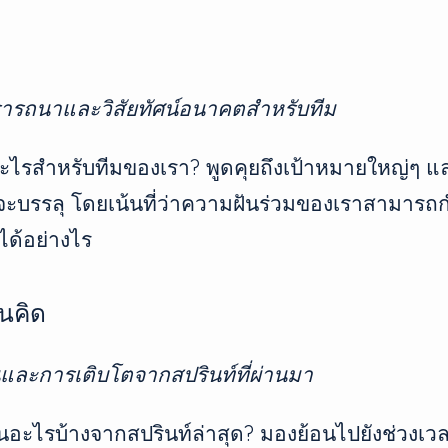
รถนาและวิสัยทัศน์อนาคตสำหรับทีม
ไรสำหรับทีมของเรา? พูดคุยถึงเป้าหมายใหญ่ๆ และว
จะบรรลุ โดยเน้นที่ว่าความฝันร่วมของเราสามาร
ด้อย่างไร
นคิด
และการเติบโตจากสปรินท์ที่ผ่านมา
อะไรบ้างจากสปรินท์ล่าสุด? มองย้อนไปยังช่วงเวลา