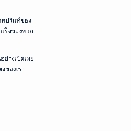
กสปรินท์ของ
ำเร็จของพวก
อย่างเปิดเผย
โยงของเรา