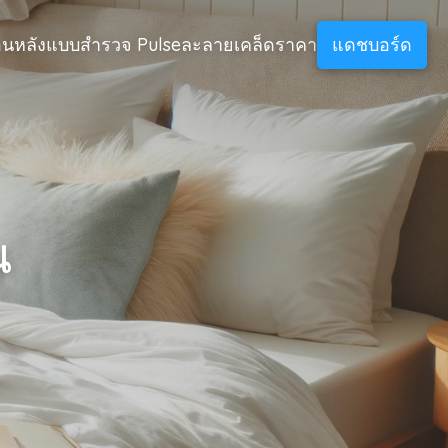
อนหลัง
แบบสำรวจ Pulse
ละลายเคล็ด
ราคา
แดชบอร์ด
น