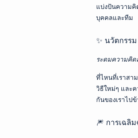
แบ่งปันความคิด
บุคคลและทีม
✨ นวัตกรรม
ระดมความคิดส
ที่ไหนที่เราสา
วิธีใหม่ๆ แล
กันของเราไปข้
🎆 การเฉลิ