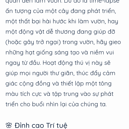
quan đến làm vườn. Dù đó là time-lapse
ấn tượng của một cây đang phát triển,
một thất bại hài hước khi làm vườn, hay
một động vật dễ thương đang giúp đỡ
(hoặc gây trở ngại) trong vườn, hãy gieo
những hạt giống sáng tạo và niềm vui
ngay từ đầu. Hoạt động thú vị này sẽ
giúp mọi người thư giãn, thúc đẩy cảm
giác cộng đồng và thiết lập một tông
màu tích cực và tập trung vào sự phát
triển cho buổi nhìn lại của chúng ta.
🌸 Đỉnh cao Trí tuệ