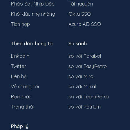
Khảo Sát Nhịp Đập
Tài nguyên
Khởi đầu nhẹ nhàng
Okta SSO
Tích hợp
Azure AD SSO
Theo dõi chúng tôi
So sánh
LinkedIn
so với Parabol
Twitter
so với EasyRetro
Liên hệ
so với Miro
Về chúng tôi
so với Mural
Bảo mật
so với TeamRetro
Trạng thái
so với Retrium
Pháp lý