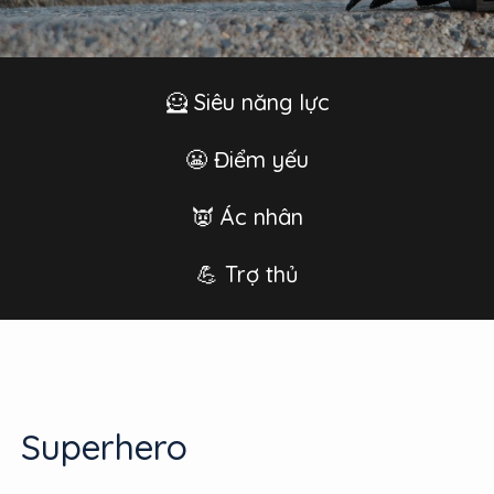
🦸 Siêu năng lực
😬 Điểm yếu
👿 Ác nhân
💪 Trợ thủ
Superhero