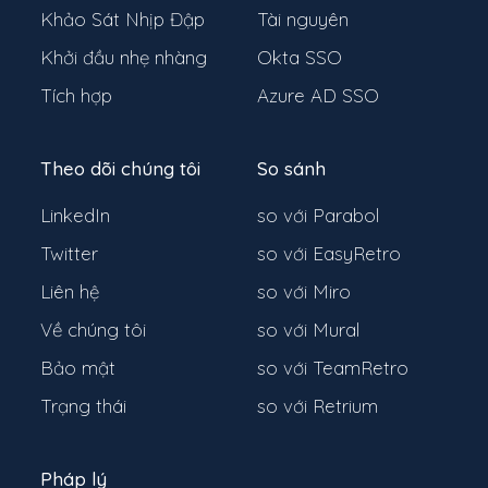
Khảo Sát Nhịp Đập
Tài nguyên
Khởi đầu nhẹ nhàng
Okta SSO
Tích hợp
Azure AD SSO
Theo dõi chúng tôi
So sánh
LinkedIn
so với Parabol
Twitter
so với EasyRetro
Liên hệ
so với Miro
Về chúng tôi
so với Mural
Bảo mật
so với TeamRetro
Trạng thái
so với Retrium
Pháp lý