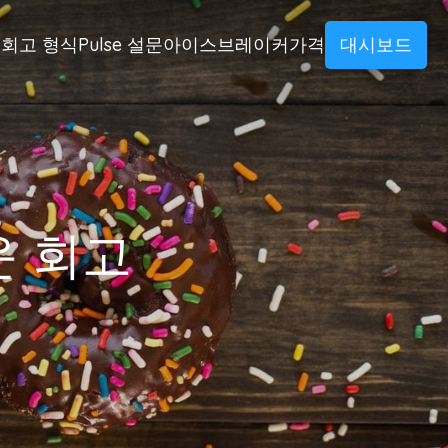
회고 형식
Pulse 설문
아이스브레이커
가격
대시보드
운 회고