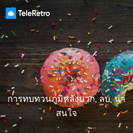
นหลัง
แบบสำรวจ Pulse
ละลายเคล็ด
ราคา
แดชบอร์ด
การทบทวนภูมิหลังบวก, ลบ, น่า
สนใจ