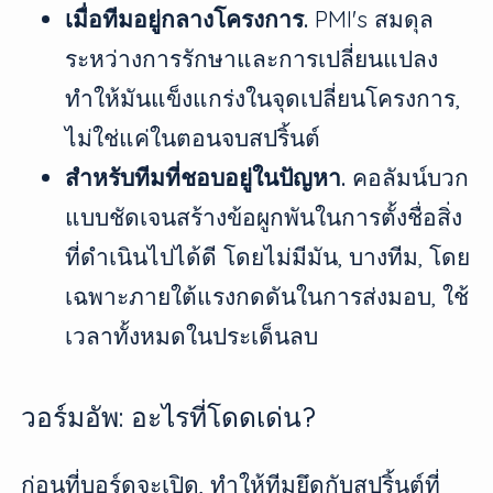
เมื่อทีมอยู่กลางโครงการ.
PMI's สมดุล
ระหว่างการรักษาและการเปลี่ยนแปลง
ทำให้มันแข็งแกร่งในจุดเปลี่ยนโครงการ,
ไม่ใช่แค่ในตอนจบสปริ้นต์
สำหรับทีมที่ชอบอยู่ในปัญหา.
คอลัมน์บวก
แบบชัดเจนสร้างข้อผูกพันในการตั้งชื่อสิ่ง
ที่ดำเนินไปได้ดี โดยไม่มีมัน, บางทีม, โดย
เฉพาะภายใต้แรงกดดันในการส่งมอบ, ใช้
เวลาทั้งหมดในประเด็นลบ
วอร์มอัพ: อะไรที่โดดเด่น?
ก่อนที่บอร์ดจะเปิด, ทำให้ทีมยึดกับสปริ้นต์ที่