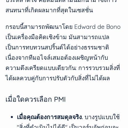
สนทนาที่เกิดผลมากที่สุดในเซสชั่น
กรอบนี้สามารถพัฒนาโดย Edward de Bono
เป็นเครื่องมือคิดเชิงข้าม มันสามารถแปล
เป็นการทบทวนสปริ้นต์ได้อย่างธรรมชาติ
เนื่องจากทีมอไจล์เสมอต้องเผชิญหน้ากับ
ความตึงเครียดแบบเดียวกัน: การรวบรวมสิ่งที่
ได้ผลควบคู่กับการปรับตัวกับสิ่งที่ไม่ได้ผล
เมื่อใดควรเลือก PMI
เมื่อคุณต้องการสมดุลจริง.
บางรูปแบบใช้
"สิ่งที่ดำเนินไปได้ดี" เป็นวอร์มอัพก่อนจะ