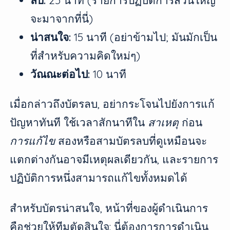
ลบ:
25 นาที (รายการปฏิบัติการส่วนใหญ่
จะมาจากที่นี่)
น่าสนใจ:
15 นาที (อย่าข้ามไป; มันมักเป็น
ที่สำหรับความคิดใหม่ๆ)
วัณณะต่อไป:
10 นาที
เมื่อกล่าวถึงบัตรลบ, อย่ากระโจนไปยังการแก้
ปัญหาทันที ใช้เวลาสักนาทีใน
สาเหตุ
ก่อน
การแก้ไข
สองหรือสามบัตรลบที่ดูเหมือนจะ
แตกต่างกันอาจมีเหตุผลเดียวกัน, และรายการ
ปฏิบัติการหนึ่งสามารถแก้ไขทั้งหมดได้
สำหรับบัตรน่าสนใจ, หน้าที่ของผู้ดำเนินการ
คือช่วยให้ทีมตัดสินใจ: นี่ต้องการการดำเนิน