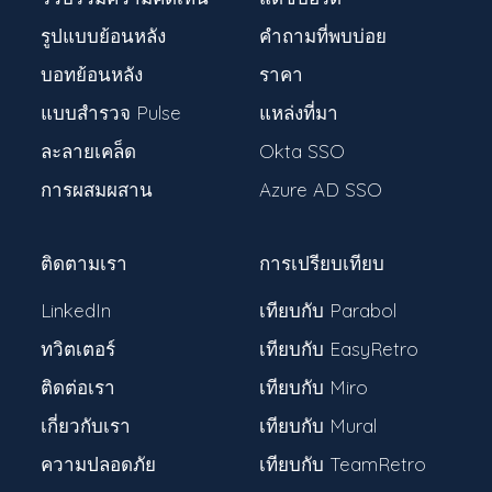
รูปแบบย้อนหลัง
คำถามที่พบบ่อย
บอทย้อนหลัง
ราคา
แบบสำรวจ Pulse
แหล่งที่มา
ละลายเคล็ด
Okta SSO
การผสมผสาน
Azure AD SSO
ติดตามเรา
การเปรียบเทียบ
LinkedIn
เทียบกับ Parabol
ทวิตเตอร์
เทียบกับ EasyRetro
ติดต่อเรา
เทียบกับ Miro
เกี่ยวกับเรา
เทียบกับ Mural
ความปลอดภัย
เทียบกับ TeamRetro