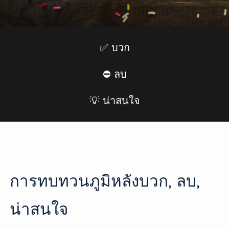
✅ บวก
⛔️ ลบ
💡 น่าสนใจ
การทบทวนภูมิหลังบวก, ลบ,
น่าสนใจ