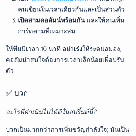
คนเขียนในเวลาเดียวกันและเป็นส่วนตัว
เปิดสามคอลัมน์พร้อมกัน
และให้คนเพิ่ม
การ์ดตามที่เหมาะสม
ให้ทีมมีเวลา 10 นาที อย่าเร่งให้ระดมสมอง;
คอลัมน่าสนใจต้องการเวลาเล็กน้อยเพื่อปรับ
ตัว
✅ บวก
อะไรที่ดำเนินไปได้ดีในสปริ้นต์นี้?
บวกเป็นมากกว่าการเพิ่มขวัญกำลังใจ; มันเป็น