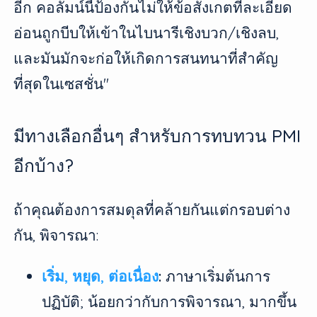
อีก คอลัมน์นี้ป้องกันไม่ให้ข้อสังเกตที่ละเอียด
อ่อนถูกบีบให้เข้าในไบนารีเชิงบวก/เชิงลบ,
และมันมักจะก่อให้เกิดการสนทนาที่สำคัญ
ที่สุดในเซสชั่น"
มีทางเลือกอื่นๆ สำหรับการทบทวน PMI
อีกบ้าง?
ถ้าคุณต้องการสมดุลที่คล้ายกันแต่กรอบต่าง
กัน, พิจารณา:
เริ่ม, หยุด, ต่อเนื่อง
:
ภาษาเริ่มต้นการ
ปฏิบัติ; น้อยกว่ากับการพิจารณา, มากขึ้น