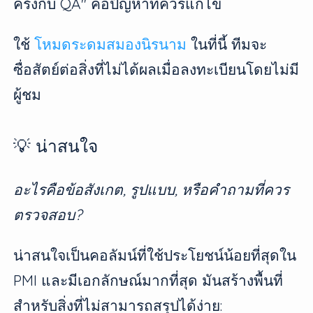
ครั้งกับ QA" คือปัญหาที่ควรแก้ไข
ใช้
โหมดระดมสมองนิรนาม
ในที่นี้ ทีมจะ
ซื่อสัตย์ต่อสิ่งที่ไม่ได้ผลเมื่อลงทะเบียนโดยไม่มี
ผู้ชม
💡 น่าสนใจ
อะไรคือข้อสังเกต, รูปแบบ, หรือคำถามที่ควร
ตรวจสอบ?
น่าสนใจเป็นคอลัมน์ที่ใช้ประโยชน์น้อยที่สุดใน
PMI และมีเอกลักษณ์มากที่สุด มันสร้างพื้นที่
สำหรับสิ่งที่ไม่สามารถสรุปได้ง่าย: