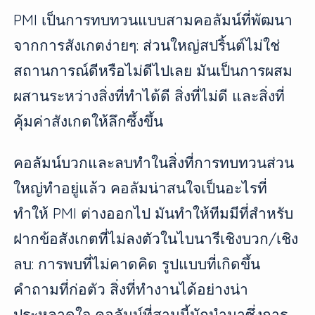
PMI เป็นการทบทวนแบบสามคอลัมน์ที่พัฒนา
จากการสังเกตง่ายๆ: ส่วนใหญ่สปริ้นต์ไม่ใช่
สถานการณ์ดีหรือไม่ดีไปเลย มันเป็นการผสม
ผสานระหว่างสิ่งที่ทำได้ดี สิ่งที่ไม่ดี และสิ่งที่
คุ้มค่าสังเกตให้ลึกซึ้งขึ้น
คอลัมน์บวกและลบทำในสิ่งที่การทบทวนส่วน
ใหญ่ทำอยู่แล้ว คอลัมน่าสนใจเป็นอะไรที่
ทำให้ PMI ต่างออกไป มันทำให้ทีมมีที่สำหรับ
ฝากข้อสังเกตที่ไม่ลงตัวในไบนารีเชิงบวก/เชิง
ลบ: การพบที่ไม่คาดคิด รูปแบบที่เกิดขึ้น
คำถามที่ก่อตัว สิ่งที่ทำงานได้อย่างน่า
ประหลาดใจ คอลัมน์ที่สามนี้มักนำมาซึ่งการ