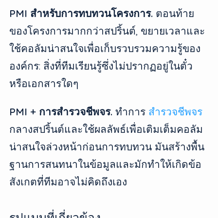
PMI สำหรับการทบทวนโครงการ.
ตอนท้าย
ของโครงการมากกว่าสปริ้นต์, ขยายเวลาและ
ใช้คอลัมน่าสนใจเพื่อเก็บรวบรวมความรู้ของ
องค์กร: สิ่งที่ทีมเรียนรู้ซึ่งไม่ปรากฏอยู่ในตั๋ว
หรือเอกสารใดๆ
PMI + การสำรวจชีพจร.
ทำการ
สำรวจชีพจร
กลางสปริ้นต์และใช้ผลลัพธ์เพื่อเติมเต็มคอลัม
น่าสนใจล่วงหน้าก่อนการทบทวน มันสร้างพื้น
ฐานการสนทนาในข้อมูลและมักทำให้เกิดข้อ
สังเกตที่ทีมอาจไม่คิดถึงเอง
รูปแบบที่เกี่ยวข้อง