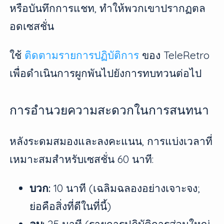
หรือบันทึกการแชท, ทำให้พวกเขาปรากฏตล
อดเซสชั่น
ใช้
ติดตามรายการปฏิบัติการ
ของ TeleRetro
เพื่อดำเนินการผูกพันไปยังการทบทวนต่อไป
การอำนวยความสะดวกในการสนทนา
หลังระดมสมองและลงคะแนน, การแบ่งเวลาที่
เหมาะสมสำหรับเซสชั่น 60 นาที:
บวก:
10 นาที (เฉลิมฉลองอย่างเจาะจง;
ย่อคือสิ่งที่ดีในที่นี้)