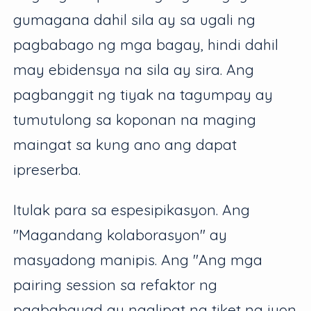
gumagana dahil sila ay sa ugali ng
pagbabago ng mga bagay, hindi dahil
may ebidensya na sila ay sira. Ang
pagbanggit ng tiyak na tagumpay ay
tumutulong sa koponan na maging
maingat sa kung ano ang dapat
ipreserba.
Itulak para sa espesipikasyon. Ang
"Magandang kolaborasyon" ay
masyadong manipis. Ang "Ang mga
pairing session sa refaktor ng
pagbabayad ay naglipat ng tiket na iyon