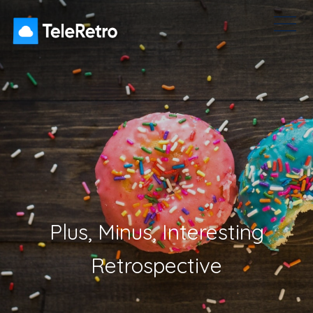
lse Surveys
Icebreakers
Pagpepresyo
Dashboard
Plus, Minus, Interesting
Retrospective