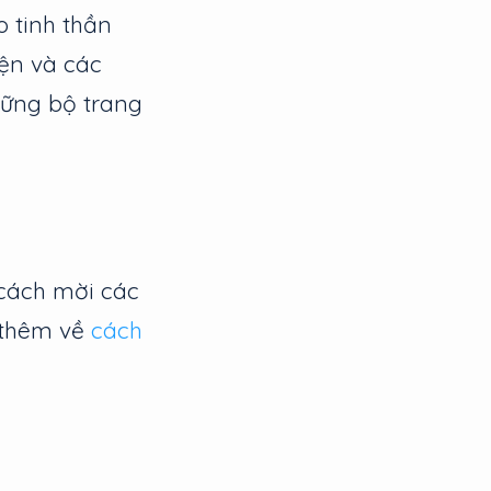
 tinh thần
iện và các
hững bộ trang
 cách mời các
 thêm về
cách