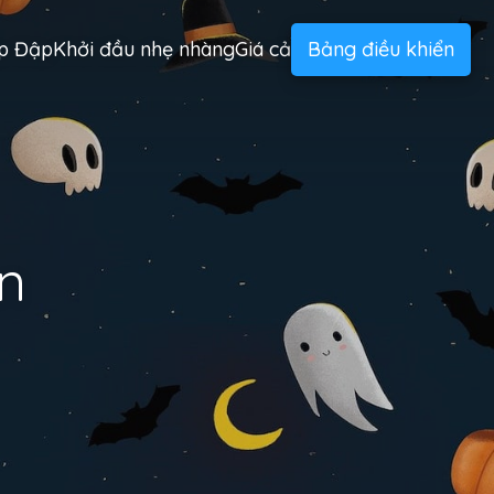
ịp Đập
Khởi đầu nhẹ nhàng
Giá cả
Bảng điều khiển
n