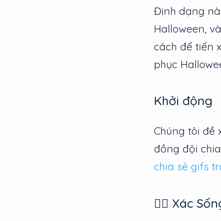
Định dạng nà
Halloween, và
cách để tiến 
phục Hallowe
Khởi động
Chúng tôi đề 
đồng đội chia
chia sẻ gifs t
🧟‍♀️ Xác Sốn