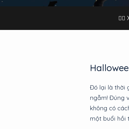
🧟‍♀
Hallowee
Đó lại là thời
ngẫm! Đúng v
không có cách
một buổi hồi 