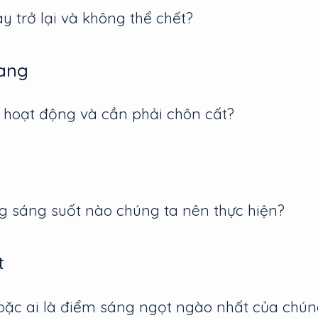
y trở lại và không thể chết?
rang
 hoạt động và cần phải chôn cất?
g sáng suốt nào chúng ta nên thực hiện?
t
oặc ai là điểm sáng ngọt ngào nhất của chún