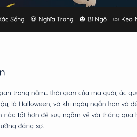
️ Xác Sống
💀 Nghĩa Trang
🎃 Bí Ngô
🍬 Kẹo 
n
 gian trong năm... thời gian của ma quái, ác q
ậy, là Halloween, và khi ngày ngắn hơn và đ
 nào tốt hơn để suy ngẫm về vài tháng qua h
tưởng đáng sợ.