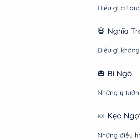
Điều gì cứ qua
💀 Nghĩa T
Điều gì không
🎃 Bí Ngô
Những ý tưởn
🍬 Kẹo Ngọ
Những điều h