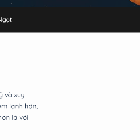
Ngọt
uỷ và suy
êm lạnh hơn,
ơn là với