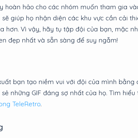
y hoàn hảo cho các nhóm muốn tham gia vào
 sẽ giúp họ nhận diện các khu vực cần cải th
xa hơn. Vì vậy, hãy tụ tập đội của bạn, mặc n
en đẹp nhất và sẵn sàng để suy ngẫm!
xuất bạn tạo niềm vui với đội của mình bằng
 sẻ những GIF đáng sợ nhất của họ. Tìm hiểu
rong TeleRetro
.
g