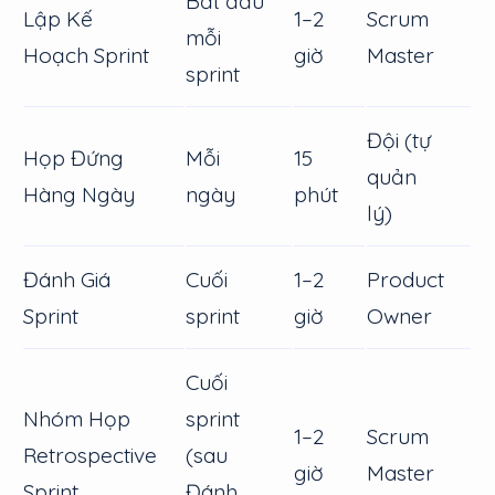
Bắt đầu
Lập Kế
1–2
Scrum
mỗi
Hoạch Sprint
giờ
Master
sprint
Đội (tự
Họp Đứng
Mỗi
15
quản
Hàng Ngày
ngày
phút
lý)
Đánh Giá
Cuối
1–2
Product
Sprint
sprint
giờ
Owner
Cuối
Nhóm Họp
sprint
1–2
Scrum
Retrospective
(sau
giờ
Master
Sprint
Đánh